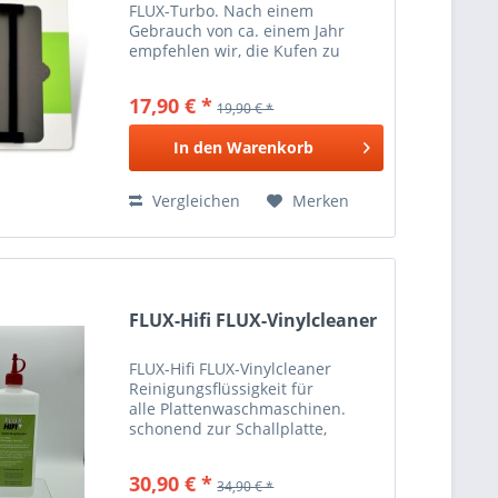
FLUX-Turbo. Nach einem
Gebrauch von ca. einem Jahr
empfehlen wir, die Kufen zu
tauschen. In diesem Satz sind
alle 3 Kufen enthalten: 2 kurze
17,90 € *
19,90 € *
für die Seiten und eine lange für
den Saugkanal. Beschreibung...
In den
Warenkorb
Vergleichen
Merken
FLUX-Hifi FLUX-Vinylcleaner
FLUX-Hifi FLUX-Vinylcleaner
Reinigungsflüssigkeit für
alle Plattenwaschmaschinen.
schonend zur Schallplatte,
rigoros gegen Schmutz
Beschreibung Reiniger für
30,90 € *
34,90 € *
manuelle, halb- und