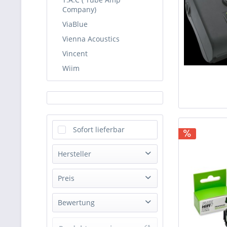
Company)
ViaBlue
Vienna Acoustics
Vincent
Wiim
Sofort lieferbar
Hersteller
FLUX-Hifi
Preis
Bewertung
von
17,90 €
bis
247,00 €
& mehr