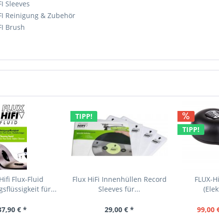
I Sleeves
FI Reinigung & Zubehör
FI Brush
TIPP!
TIPP!
ifi Flux-Fluid
Flux HiFi Innenhüllen Record
FLUX-Hi
sflüssigkeit für...
Sleeves für...
(Elek
37,90 € *
29,00 € *
99,00 