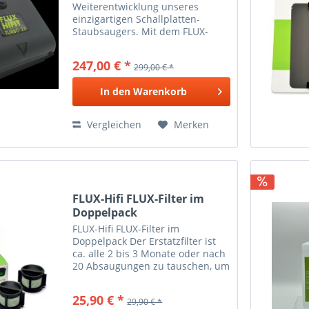
Weiterentwicklung unseres
einzigartigen Schallplatten-
Staubsaugers. Mit dem FLUX-
Turbo 2.0 befreien Sie Ihre
wertvollen Schallplatten schnell
247,00 € *
299,00 € *
und einfach von Staub und
Schmutz. Der FLUX-Turbo 2.0
In den
Warenkorb
vereint eine...
Vergleichen
Merken
FLUX-Hifi FLUX-Filter im
Doppelpack
FLUX-Hifi FLUX-Filter im
Doppelpack Der Erstatzfilter ist
ca. alle 2 bis 3 Monate oder nach
20 Absaugungen zu tauschen, um
ein gutes Saugergebnis zu
gewährleisten. Es werden 2 Filter
25,90 € *
29,90 € *
im Doppelpack geliefert.