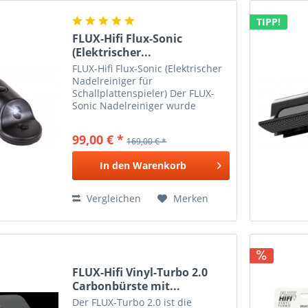
TIPP!
FLUX-Hifi Flux-Sonic
(Elektrischer...
FLUX-Hifi Flux-Sonic (Elektrischer
Nadelreiniger für
Schallplattenspieler) Der FLUX-
Sonic Nadelreiniger wurde
entwickelt um schonend, sicher
und schnell, festsitzenden
99,00 € *
169,00 € *
Schmutz von der
Plattenspielernadel zu entfernen.
In den
Warenkorb
Eine gezielte...
Vergleichen
Merken
FLUX-Hifi Vinyl-Turbo 2.0
Carbonbürste mit...
Der FLUX-Turbo 2.0 ist die