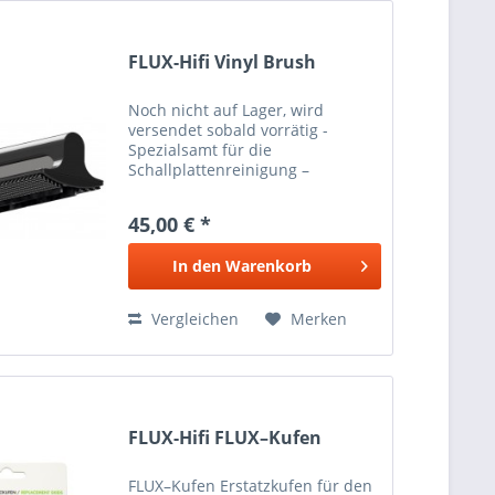
FLUX-Hifi Vinyl Brush
Noch nicht auf Lager, wird
versendet sobald vorrätig -
Spezialsamt für die
Schallplattenreinigung –
schonende Staubentfernung –
integrierte Karbonbürste –
45,00 € *
verhindert statische Aufladung –
Ergonomisches Gehäuse Die
In den
Warenkorb
FLUX-Hifi VINYL-BRUSH...
Vergleichen
Merken
FLUX-Hifi FLUX–Kufen
FLUX–Kufen Erstatzkufen für den