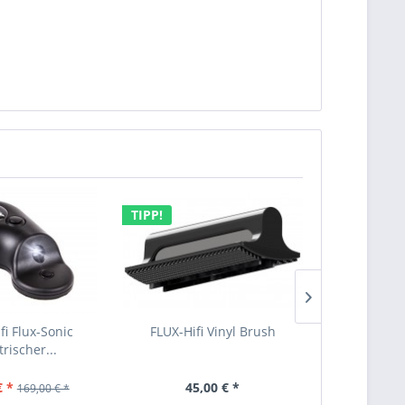
TIPP!
TIPP!
fi Flux-Sonic
FLUX-Hifi Vinyl Brush
FLUX-Hifi V
trischer...
Carbonbü
€ *
45,00 € *
247,00 €
169,00 € *