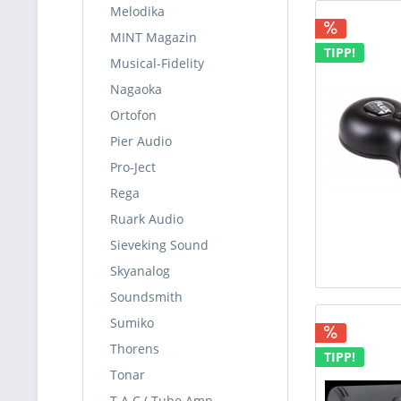
Melodika
MINT Magazin
TIPP!
Musical-Fidelity
Nagaoka
Ortofon
Pier Audio
Pro-Ject
Rega
Ruark Audio
Sieveking Sound
Skyanalog
Soundsmith
Sumiko
Thorens
TIPP!
Tonar
T.A.C ( Tube Amp