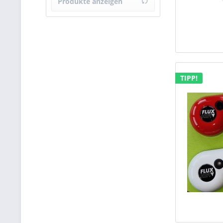
Produkte anzeigen
& mehr
& mehr
& mehr
TIPP!