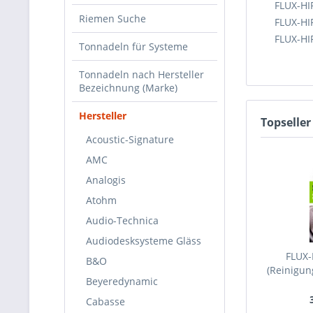
FLUX-HIF
Riemen Suche
FLUX-HI
FLUX-HI
Tonnadeln für Systeme
Tonnadeln nach Hersteller
Bezeichnung (Marke)
Hersteller
Topseller
Acoustic-Signature
AMC
Analogis
Atohm
Audio-Technica
Audiodesksysteme Gläss
FLUX-H
B&O
(Reinigung
Beyeredynamic
Cabasse