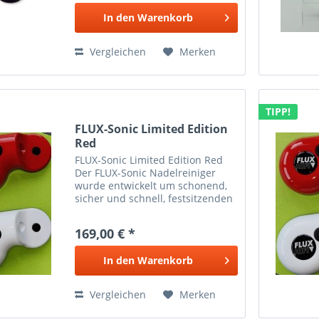
Beschreibung Ersatzfilter für...
In den
Warenkorb
Vergleichen
Merken
TIPP!
FLUX-Sonic Limited Edition
Red
FLUX-Sonic Limited Edition Red
Der FLUX-Sonic Nadelreiniger
wurde entwickelt um schonend,
sicher und schnell, festsitzenden
Schmutz von der
Plattenspielernadel zu entfernen.
169,00 € *
Eine gezielte Vibration sorgt für
eine rückstandsfreie...
In den
Warenkorb
Vergleichen
Merken