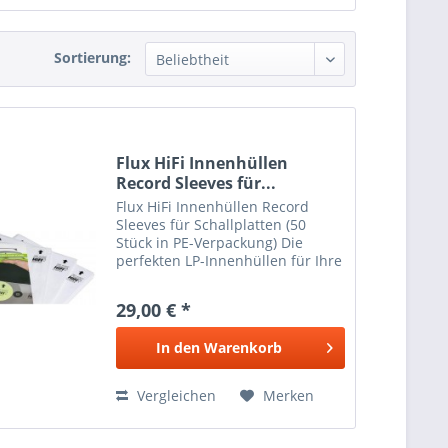
Sortierung:
Flux HiFi Innenhüllen
Record Sleeves für...
Flux HiFi Innenhüllen Record
Sleeves für Schallplatten (50
Stück in PE-Verpackung) Die
perfekten LP-Innenhüllen für Ihre
wertvolle Schallplattensammlung
– der Aufbau ist mehrlagig. Um
29,00 € *
die LP vor Oberflächenkratzern zu
bewahren, ist...
In den
Warenkorb
Vergleichen
Merken