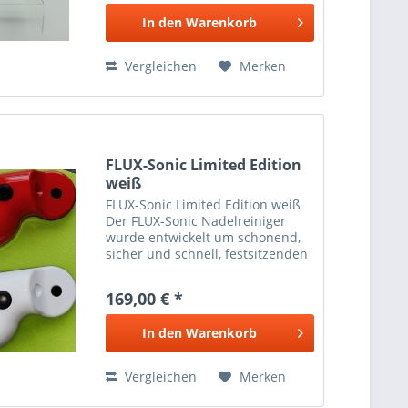
vollautomatische
In den
Warenkorb
Plattenwaschmaschinen. Er ist
schonend zur...
Vergleichen
Merken
FLUX-Sonic Limited Edition
weiß
FLUX-Sonic Limited Edition weiß
Der FLUX-Sonic Nadelreiniger
wurde entwickelt um schonend,
sicher und schnell, festsitzenden
Schmutz von der
Plattenspielernadel zu entfernen.
169,00 € *
Eine gezielte Vibration sorgt für
eine rückstandsfreie...
In den
Warenkorb
Vergleichen
Merken