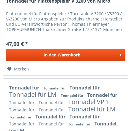
Tonnadel für Plattenspieler V 3200 von Micro
Plattennadel für Plattenspieler / Turntable V 3200 / V3200 /
V-3200 von Micro Angaben zur Produktsicherheit Hersteller
und EU-Verantwortliche Person: Thomas Thiermeyer
TOPKAUFMUNICH Thalkirchner Straße 127 81371 München
Deutschland...
47,00 € *
In den
Warenkorb
Merken
Tonnadel für
Tonnadel für
Tonnadel für
Tonnadel für LM
Tonnadel für
Tonnadel für
Tonnadel VP 1
Tonnadel für
Tonnadel für
Tonnadel für LM
Tonnadel für
Tonnadel für
Tonnadel für
Tonnadel für
Tonnadel für
Tonnadel
Tonnadel für
Tonnadel für
Tonnadel für
für LM