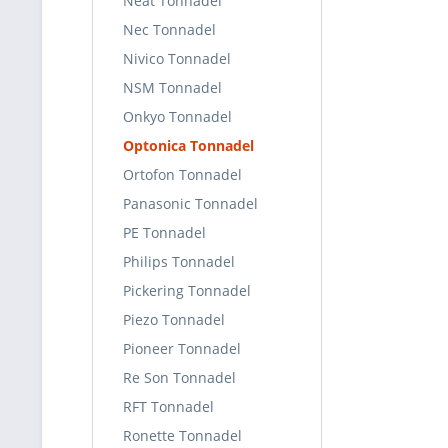
Neat Tonnadel
Nec Tonnadel
Nivico Tonnadel
NSM Tonnadel
Onkyo Tonnadel
Optonica Tonnadel
Ortofon Tonnadel
Panasonic Tonnadel
PE Tonnadel
Philips Tonnadel
Pickering Tonnadel
Piezo Tonnadel
Pioneer Tonnadel
Re Son Tonnadel
RFT Tonnadel
Ronette Tonnadel