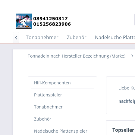
nspieler
Tonabnehmer
Zubehör
Nadelsuche Platt

Tonnadeln nach Hersteller Bezeichnung (Marke)
Hifi-Komponenten
Liebe K
Plattenspieler
nachfol
Tonabnehmer
Zubehör
Topseller
Nadelsuche Plattenspieler