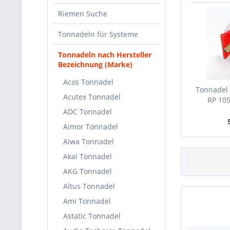
Riemen Suche
Tonnadeln für Systeme
Tonnadeln nach Hersteller
Bezeichnung (Marke)
Acos Tonnadel
Tonnadel 
Acutex Tonnadel
RP 105
ADC Tonnadel
Aimor Tonnadel
Aiwa Tonnadel
Akai Tonnadel
AKG Tonnadel
Altus Tonnadel
Ami Tonnadel
Astatic Tonnadel