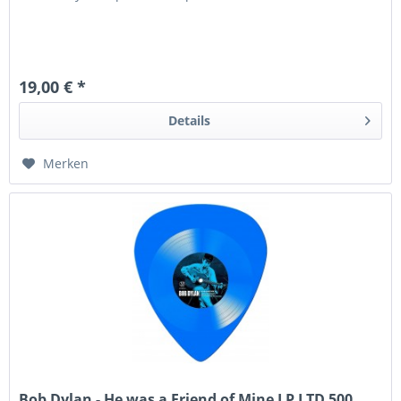
19,00 € *
Details
Merken
Bob Dylan - He was a Friend of Mine LP LTD 500...