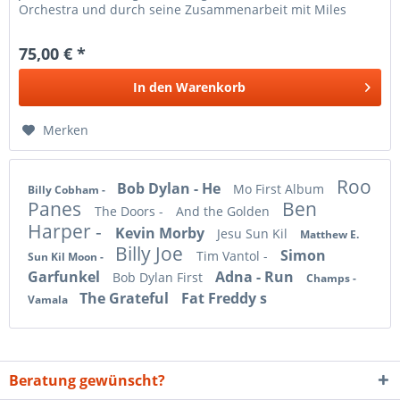
Orchestra und durch seine Zusammenarbeit mit Miles
Davis sowie über...
75,00 € *
In den
Warenkorb
Merken
Roo
Bob Dylan - He
Mo First Album
Billy Cobham -
Panes
Ben
The Doors -
And the Golden
Harper -
Kevin Morby
Jesu Sun Kil
Matthew E.
Billy Joe
Simon
Tim Vantol -
Sun Kil Moon -
Garfunkel
Adna - Run
Bob Dylan First
Champs -
The Grateful
Fat Freddy s
Vamala
Beratung gewünscht?