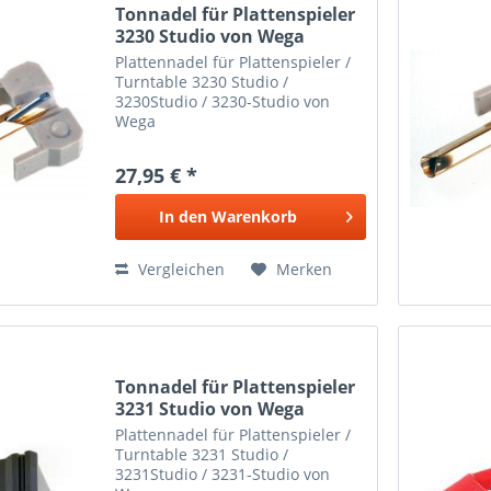
Tonnadel für Plattenspieler
3230 Studio von Wega
Plattennadel für Plattenspieler /
Turntable 3230 Studio /
3230Studio / 3230-Studio von
Wega
27,95 € *
In den
Warenkorb
Vergleichen
Merken
Tonnadel für Plattenspieler
3231 Studio von Wega
Plattennadel für Plattenspieler /
Turntable 3231 Studio /
3231Studio / 3231-Studio von