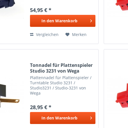
54,95 € *
In den
Warenkorb
Vergleichen
Merken
Tonnadel für Plattenspieler
Studio 3231 von Wega
Plattennadel für Plattenspieler /
Turntable Studio 3231 /
Studio3231 / Studio-3231 von
Wega
28,95 € *
In den
Warenkorb