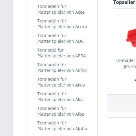
Topseller
Tonnadeln für
Plattenspieler von Acos
Tonnadeln für
Plattenspieler von Acura
Tonnadeln für
Plattenspieler von ADC
Tonnadel für
Plattenspieler von AERA
Tonnadel 
Tonnadeln für
JPS 3
Plattenspieler von Aimor
Tonnadeln für
Plattenspieler von Aiwa
Tonnadeln für
Plattenspieler von Akai
Tonnadeln für
Plattenspieler von Alba
Tonnadeln für
Plattenspieler von Alpha