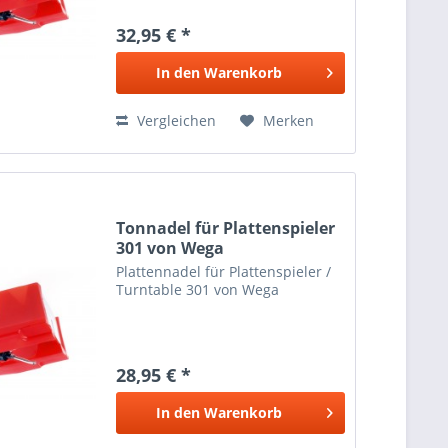
32,95 € *
In den
Warenkorb
Vergleichen
Merken
Tonnadel für Plattenspieler
301 von Wega
Plattennadel für Plattenspieler /
Turntable 301 von Wega
28,95 € *
In den
Warenkorb