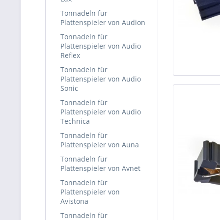
Tonnadeln für
Plattenspieler von Audion
Tonnadeln für
Plattenspieler von Audio
Reflex
Tonnadeln für
Plattenspieler von Audio
Sonic
Tonnadeln für
Plattenspieler von Audio
Technica
Tonnadeln für
Plattenspieler von Auna
Tonnadeln für
Plattenspieler von Avnet
Tonnadeln für
Plattenspieler von
Avistona
Tonnadeln für