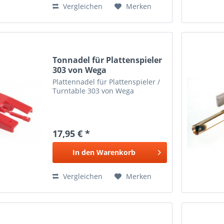
Vergleichen
Merken
Tonnadel für Plattenspieler
303 von Wega
Plattennadel für Plattenspieler /
Turntable 303 von Wega
17,95 € *
In den
Warenkorb
Vergleichen
Merken