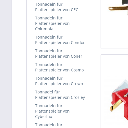
Tonnadeln für
Plattenspieler von CEC
Tonnadeln für
Plattenspieler von
Columbia
Tonnadeln für
Plattenspieler von Condor
Tonnadeln für
Plattenspieler von Coner
Tonnadeln für
Plattenspieler von Cosmo
Tonnadeln für
Plattenspieler von Crown
Tonnadel für
Plattenspieler von Crosley
Tonnadeln für
Plattenspieler von
Cyberlux
Tonnadeln für