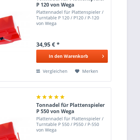
P 120 von Wega
Plattennadel für Plattenspieler /
Turntable P 120 / P120 / P-120
von Wega
34,95 € *
In den
Warenkorb
Vergleichen
Merken
Tonnadel für Plattenspieler
P 550 von Wega
Plattennadel für Plattenspieler /
Turntable P 550 / P550 / P-550
von Wega