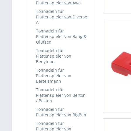
Plattenspieler von Awa
Tonnadeln für
Plattenspieler von Diverse
A
Tonnadeln für
Plattenspieler von Bang &
Olufsen
Tonnadeln für
Plattenspieler von
Benytone
Tonnadeln für
Plattenspieler von
Bertelsmann
Tonnadeln für
Plattenspieler von Berton
/ Beston
Tonnadeln für
Plattenspieler von BigBen
Tonnadeln für
Plattenspieler von