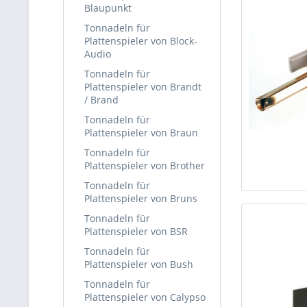
Blaupunkt
Tonnadeln für
Plattenspieler von Block-
Audio
Tonnadeln für
Plattenspieler von Brandt
/ Brand
Tonnadeln für
Plattenspieler von Braun
Tonnadeln für
Plattenspieler von Brother
Tonnadeln für
Plattenspieler von Bruns
Tonnadeln für
Plattenspieler von BSR
Tonnadeln für
Plattenspieler von Bush
Tonnadeln für
Plattenspieler von Calypso