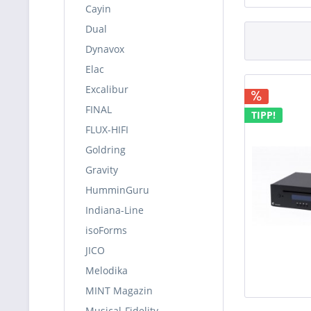
Cayin
Dual
Dynavox
Elac
Excalibur
FINAL
TIPP!
FLUX-HIFI
Goldring
Gravity
HumminGuru
Indiana-Line
isoForms
JICO
Melodika
MINT Magazin
Musical-Fidelity