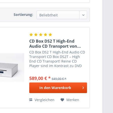
Sortierung:
CD Box DS2 T High-End
Audio CD Transport von...
CD Box DS2 T High-End Audio CD
Transport CD Box DS2T – High
End CD Transport! Reine CD
Player sind im Kontrast zu DVD
oder Blu-Ray Playern wahre
Meister der Wiedergabe von
589,00 € *
649,00 € *
Stereo CDs. CD Box DS2T ist als
exklusiver CD Transport
In den
Warenkorb
gestaltet...
Vergleichen
Merken