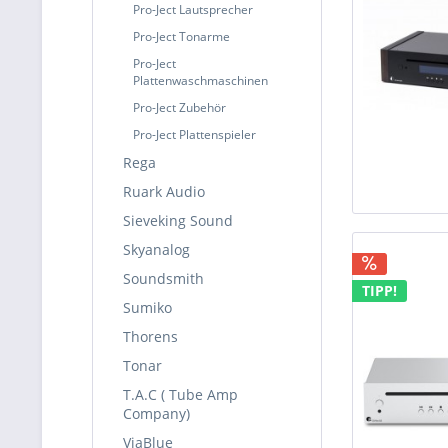
Pro-Ject Lautsprecher
Pro-Ject Tonarme
Pro-Ject
Plattenwaschmaschinen
Pro-Ject Zubehör
Pro-Ject Plattenspieler
Rega
Ruark Audio
Sieveking Sound
Skyanalog
Soundsmith
TIPP!
Sumiko
Thorens
Tonar
T.A.C ( Tube Amp
Company)
ViaBlue