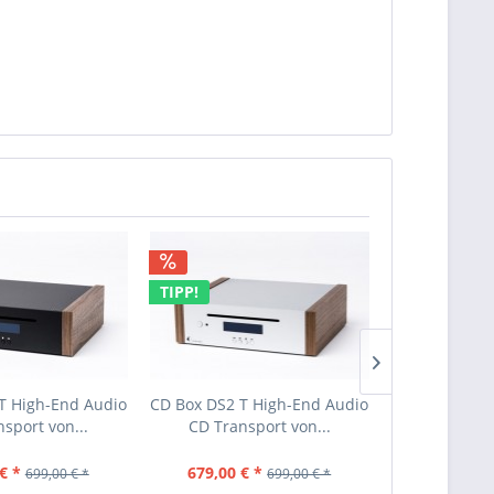
TIPP!
TIPP!
T High-End Audio
CD Box DS2 T High-End Audio
CD Box DS2 T
sport von...
CD Transport von...
CD Trans
€ *
679,00 € *
679,00 €
699,00 € *
699,00 € *