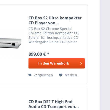
CD Box S2 Ultra kompakter
CD Player von...
CD Box S2 Chrome Special
Chrome Edition Kompakter CD
Spieler für hochqualitative CD
Wiedergabe Reine CD-Spieler
sind den DVD oder Blu-ray-
Multidisc­playern bei Stereo-CD-
899,00 € *
Wiedergabe meist haushoch
überlegen. Das Laufwerk der CD
In den
Warenkorb
Box S2...
Vergleichen
Merken
CD Box DS2 T High-End
Audio CD Transport von...