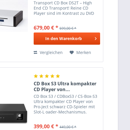
Transport CD Box DS2T – High
End CD Transport! Reine CD
Player sind im Kontrast zu DVD
oder Blu-Ray Playern wahre
Meister der Wiedergabe von
679,00 € *
699,00 € *
Stereo CDs. CD Box DS2T ist als
exklusiver CD Transport
In den
Warenkorb
gestaltet...
Vergleichen
Merken
CD Box S3 Ultra kompakter
CD Player von...
CD Box S3 / CDBoxS3 / CS-Box-S3
Ultra kompakter CD Player von
Pro-Ject schwarz CD-Spieler mit
Slot-L oader-Mechanismus.
32Bit/384kHz D/A-Wandler Texas
Instruments PCM5102. CD-
399,00 € *
449,00 € *
Laufwerk (kein