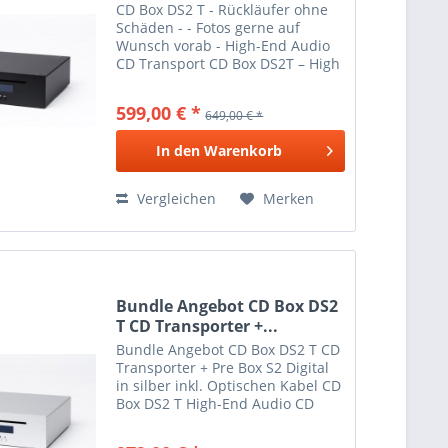
CD Box DS2 T - Rückläufer ohne
Schäden - - Fotos gerne auf
Wunsch vorab - High-End Audio
CD Transport CD Box DS2T – High
End CD Transport! Reine CD
Player sind im Kontrast zu DVD
599,00 € *
649,00 € *
oder Blu-Ray Playern wahre
Meister der Wiedergabe von...
In den
Warenkorb
Vergleichen
Merken
Bundle Angebot CD Box DS2
T CD Transporter +...
Bundle Angebot CD Box DS2 T CD
Transporter + Pre Box S2 Digital
in silber inkl. Optischen Kabel CD
Box DS2 T High-End Audio CD
Transport CD Box DS2T – High
End CD Transport! Reine CD