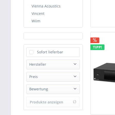
Vienna Acoustics
Vincent
Wiim
TIPP!
Sofort lieferbar
Hersteller
Pro-Ject Audio Systems
Preis
Bewertung
von
399,00 €
bis
3985,00 €
& mehr
Produkte anzeigen
& mehr
& mehr