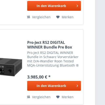
Multifunktionslaufwerk ).
In den
Warenkorb
Koaxialer (S/PDIF)...
Vergleichen
Merken
Pro-Ject RS2 DIGITAL
WINNER Bundle Pre Box
RS2...
Pro-Ject RS2 DIGITAL WINNER
Bundle in Schwarz Vorverstärker
mit D/A-Wandler Roon Tested
MQA-Unterstützung Bluetooth ®
und Upsampling Sechs digitale
und zwei analoge Eingänge Class
3.985,00 € *
A-Transistor-/Röhren-
Ausgangsstufe Unsere Besten:
In den
Warenkorb
Pre...
Vergleichen
Merken