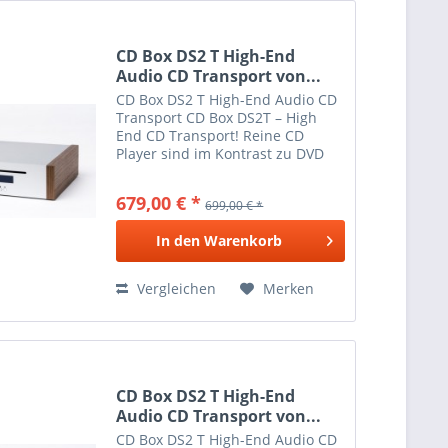
CD Box DS2 T High-End
Audio CD Transport von...
CD Box DS2 T High-End Audio CD
Transport CD Box DS2T – High
End CD Transport! Reine CD
Player sind im Kontrast zu DVD
oder Blu-Ray Playern wahre
Meister der Wiedergabe von
679,00 € *
699,00 € *
Stereo CDs. CD Box DS2T ist als
exklusiver CD Transport
In den
Warenkorb
gestaltet...
Vergleichen
Merken
CD Box DS2 T High-End
Audio CD Transport von...
CD Box DS2 T High-End Audio CD