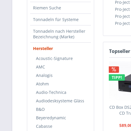
Pro-Jec
Riemen Suche
Pro-Jec
Pro-Ject
Tonnadeln für Systeme
Pro-Jec
Tonnadeln nach Hersteller
Bezeichnung (Marke)
Hersteller
Topseller
Acoustic-Signature
AMC
Analogis
TIPP!
Atohm
Audio-Technica
Audiodesksysteme Gläss
CD Box DS2
B&O
CD Tr
Beyeredynamic
589,0
Cabasse