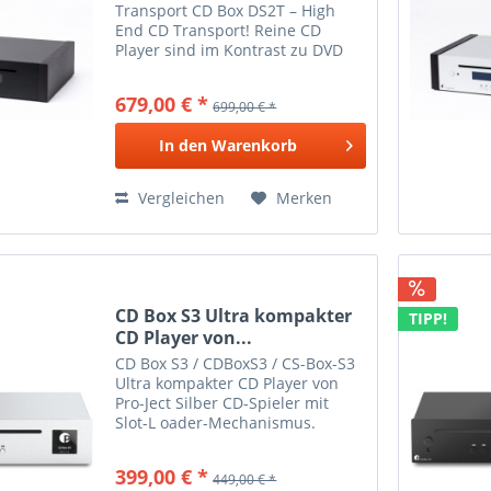
Transport CD Box DS2T – High
End CD Transport! Reine CD
Player sind im Kontrast zu DVD
oder Blu-Ray Playern wahre
Meister der Wiedergabe von
679,00 € *
699,00 € *
Stereo CDs. CD Box DS2T ist als
exklusiver CD Transport
In den
Warenkorb
gestaltet...
Vergleichen
Merken
CD Box S3 Ultra kompakter
TIPP!
CD Player von...
CD Box S3 / CDBoxS3 / CS-Box-S3
Ultra kompakter CD Player von
Pro-Ject Silber CD-Spieler mit
Slot-L oader-Mechanismus.
32Bit/384kHz D/A-Wandler Texas
Instruments PCM5102. CD-
399,00 € *
449,00 € *
Laufwerk (kein