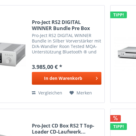
TIPP!
Pro-Ject RS2 DIGITAL
WINNER Bundle Pre Box
RS2...
Pro-Ject RS2 DIGITAL WINNER
Bundle in Silber Vorverstärker mit
D/A-Wandler Roon Tested MQA-
Unterstützung Bluetooth ® und
Upsampling Sechs digitale und
zwei analoge Eingänge Class A-
3.985,00 € *
Transistor-/Röhren-
Ausgangsstufe Unsere Besten:
In den
Warenkorb
Pre Box...
Vergleichen
Merken
Pro-Ject CD Box RS2 T Top-
TIPP!
Loader CD-Laufwerk...