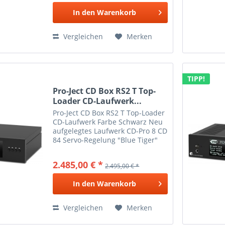
Multifunktionslaufwerk ).
In den
Warenkorb
Koaxialer (S/PDIF)...
Vergleichen
Merken
TIPP!
Pro-Ject CD Box RS2 T Top-
Loader CD-Laufwerk...
Pro-Ject CD Box RS2 T Top-Loader
CD-Laufwerk Farbe Schwarz Neu
aufgelegtes Laufwerk CD-Pro 8 CD
84 Servo-Regelung "Blue Tiger"
Nahezu Jitter-frei dank I 2 S-
Schnittstelle Perfekter Partner für
2.485,00 € *
2.495,00 € *
Pre Box RS2 Digital Ohne D/A-
Wandler Das...
In den
Warenkorb
Vergleichen
Merken