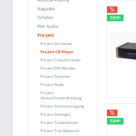
Nagaoka
Ortofon
TIPP!
Pier Audio
Pro-Ject
Pro-Ject Verstärker
Pro-Ject CD-Player
Pro-Ject Colourful Audio
Pro-Ject D/A Wandler
Pro-Ject Streamer
Pro-Ject Radio
Pro-Ject
Geräuschunterdrückung
Pro-Ject Stromversorgung
Pro-Ject Sonstiges
TIPP!
Pro-Ject Tonabnehmer
Pro-Ject True Balanced