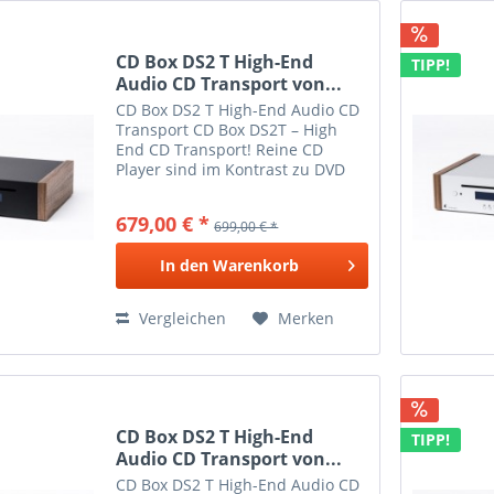
CD Box DS2 T High-End
TIPP!
Audio CD Transport von...
CD Box DS2 T High-End Audio CD
Transport CD Box DS2T – High
End CD Transport! Reine CD
Player sind im Kontrast zu DVD
oder Blu-Ray Playern wahre
Meister der Wiedergabe von
679,00 € *
699,00 € *
Stereo CDs. CD Box DS2T ist als
exklusiver CD Transport
In den
Warenkorb
gestaltet...
Vergleichen
Merken
CD Box DS2 T High-End
TIPP!
Audio CD Transport von...
CD Box DS2 T High-End Audio CD