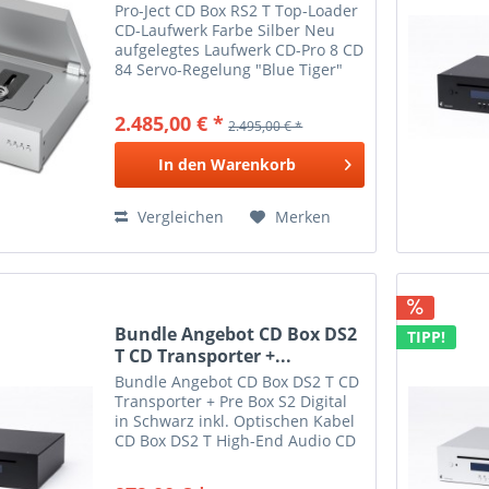
Pro-Ject CD Box RS2 T Top-Loader
CD-Laufwerk Farbe Silber Neu
aufgelegtes Laufwerk CD-Pro 8 CD
84 Servo-Regelung "Blue Tiger"
Nahezu Jitter-frei dank I 2 S-
Schnittstelle Perfekter Partner für
2.485,00 € *
2.495,00 € *
Pre Box RS2 Digital Ohne D/A-
Wandler Das...
In den
Warenkorb
Vergleichen
Merken
Bundle Angebot CD Box DS2
TIPP!
T CD Transporter +...
Bundle Angebot CD Box DS2 T CD
Transporter + Pre Box S2 Digital
in Schwarz inkl. Optischen Kabel
CD Box DS2 T High-End Audio CD
Transport CD Box DS2T – High
End CD Transport! Reine CD