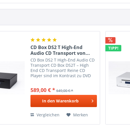
CD Box DS2 T High-End
TIPP!
Audio CD Transport von...
CD Box DS2 T High-End Audio CD
Transport CD Box DS2T – High
End CD Transport! Reine CD
Player sind im Kontrast zu DVD
oder Blu-Ray Playern wahre
Meister der Wiedergabe von
589,00 € *
649,00 € *
Stereo CDs. CD Box DS2T ist als
exklusiver CD Transport
In den
Warenkorb
gestaltet...
Vergleichen
Merken