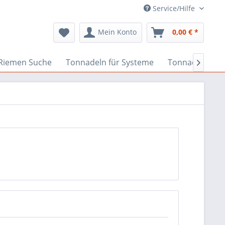
Service/Hilfe
Mein Konto
0,00 € *
Riemen Suche
Tonnadeln für Systeme
Tonnadeln nach
