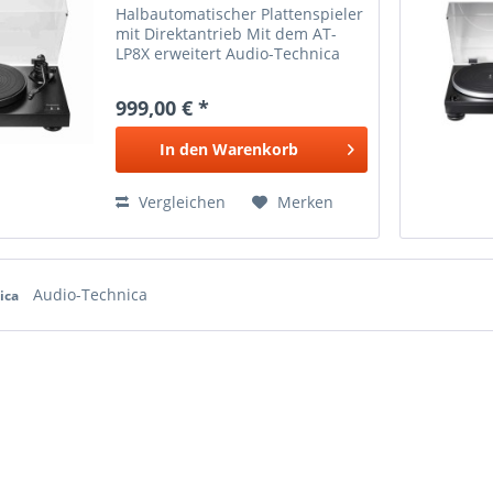
Halbautomatischer Plattenspieler
mit Direktantrieb Mit dem AT-
LP8X erweitert Audio-Technica
seine Produktpalette
direktangetriebener
999,00 € *
Plattenspieler um ein
halbautomatisches Modell mit
In den
Warenkorb
neu konzipiertem Tonarmlift,...
Vergleichen
Merken
Audio-Technica
ica