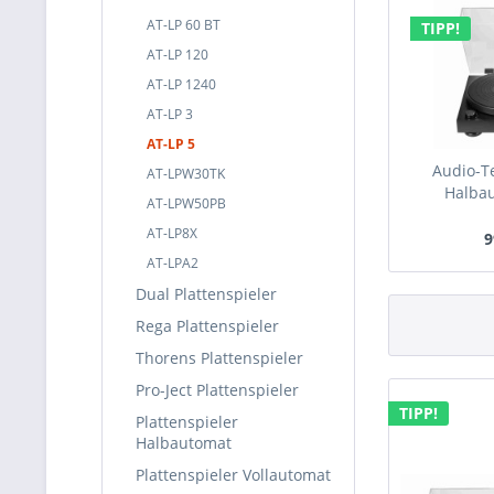
AT-LP 60 BT
TIPP!
AT-LP 120
AT-LP 1240
AT-LP 3
AT-LP 5
Audio-T
AT-LPW30TK
Halbau
AT-LPW50PB
AT-LP8X
9
AT-LPA2
Dual Plattenspieler
Rega Plattenspieler
Thorens Plattenspieler
Pro-Ject Plattenspieler
TIPP!
Plattenspieler
Halbautomat
Plattenspieler Vollautomat