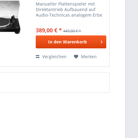
Manueller Plattenspieler mit
Direktantrieb Aufbauend auf
Audio-Technicas analogem Erbe
und mehr als 50 Jahren
Erfahrung im japanischen
389,00 € *
449,00 € *
Tondesign bietet der AT-LP5x
verbesserte Technologie mit
In den
Warenkorb
zeitgemäßem Stil...
Vergleichen
Merken