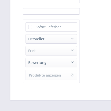
Sofort lieferbar
Hersteller
Audio Technica
Preis
Bewertung
von
389,00 €
bis
999,00 €
& mehr
Produkte anzeigen
& mehr
& mehr
& mehr