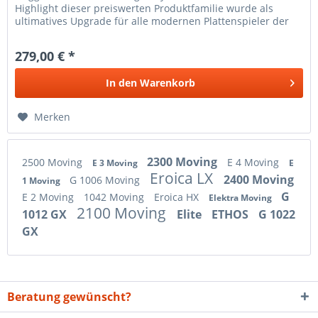
Highlight dieser preiswerten Produktfamilie wurde als
ultimatives Upgrade für alle modernen Plattenspieler der
Einsteiger- und...
279,00 € *
In den
Warenkorb
Merken
2300 Moving
2500 Moving
E 4 Moving
E 3 Moving
E
Eroica LX
2400 Moving
G 1006 Moving
1 Moving
G
E 2 Moving
1042 Moving
Eroica HX
Elektra Moving
2100 Moving
1012 GX
Elite
ETHOS
G 1022
GX
Beratung gewünscht?