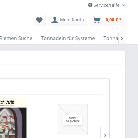
Service/Hilfe
Mein Konto
0,00 € *
Riemen Suche
Tonnadeln für Systeme
Tonnadeln nac
