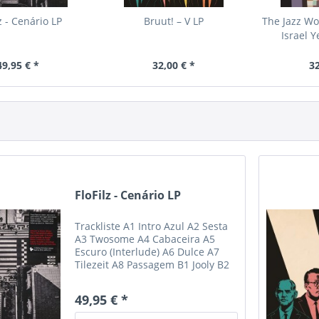
z - Cenário LP
Bruut! ‎– V LP
The Jazz W
Israel 
49,95 € *
32,00 € *
32
FloFilz - Cenário LP
Trackliste A1 Intro Azul A2 Sesta
A3 Twosome A4 Cabaceira A5
Escuro (Interlude) A6 Dulce A7
Tilezeit A8 Passagem B1 Jooly B2
Taxi Bossa B3 Brilhante
(Interlude) B4 Jazzchains B5
49,95 € *
Ruamarelo B6 Bairro Alto B7
Nuvem B8 Last Pastel