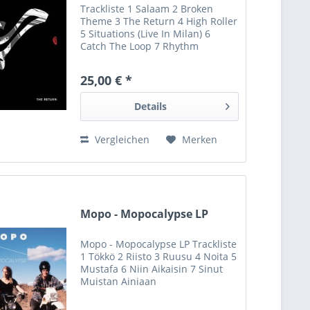
Trackliste 1 Salaam 2 Broken
Theme 3 The Return 4 High Roller
5 Situations (Live In Milan) 6
Catch The Loop 7 Rhythm
Commission 8 Medina 9 LDN
Shuffle ft. Mansur Brown 10
25,00 € *
Aisha
Details
Vergleichen
Merken
Mopo - Mopocalypse LP
Mopo - Mopocalypse LP Trackliste
1 Tökkö 2 Riisto 3 Ruusu 4 Noita 5
Mustafa 6 Niin Aikaisin 7 Sinut
Muistan Ainiaan