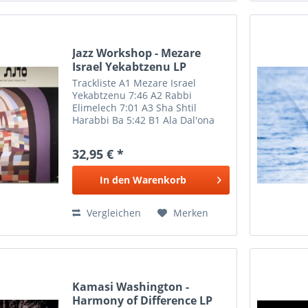
Jazz Workshop - Mezare
Israel Yekabtzenu LP
Trackliste A1 Mezare Israel
Yekabtzenu 7:46 A2 Rabbi
Elimelech 7:01 A3 Sha Shtil
Harabbi Ba 5:42 B1 Ala Dal'ona
6:48 B2 Ken Yovdu Kol Oyvecha
7:17 B3 Hamichtav 6:07
32,95 € *
In den
Warenkorb
Vergleichen
Merken
Kamasi Washington -
Harmony of Difference LP