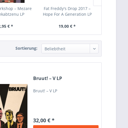
orkshop – Mezare
Fat Freddy's Drop 2017 –
Francois 
Yekabtzenu LP
Hope For A Generation LP
Nouvea
,95 € *
19,00 € *
30,
Sortierung:
Bruut! ‎– V LP
Bruut! ‎– V LP
32,00 € *