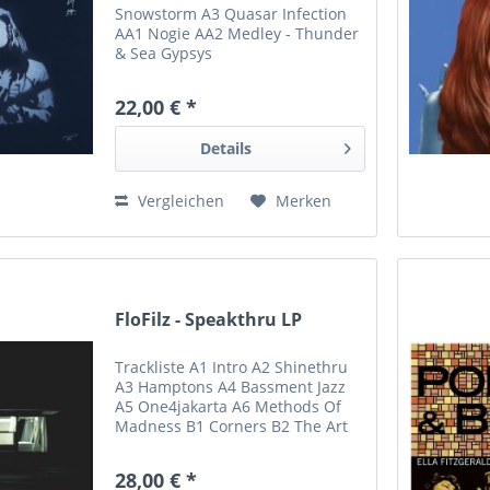
Snowstorm A3 Quasar Infection
AA1 Nogie AA2 Medley - Thunder
& Sea Gypsys
22,00 € *
Details
Vergleichen
Merken
FloFilz - Speakthru LP
Trackliste A1 Intro A2 Shinethru
A3 Hamptons A4 Bassment Jazz
A5 One4jakarta A6 Methods Of
Madness B1 Corners B2 The Art
Of Abstraight Rap Display B3 202
Skit B4 A Lil Bit Of B5 Wrong Turn
28,00 € *
B6 The Verb (Herb)