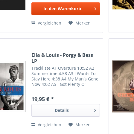
In den
Warenkorb
Vergleichen
Merken
Ella & Louis - Porgy & Bess
LP
Trackliste A1 Overture 10:52 A2
Summertime 4:58 A3 I Wants To
Stay Here 4:38 A4 My Man's Gone
Now 4:02 A5 I Got Plenty O'
Nuttin' 3:52 A6 Buzzard Song 2:58
A7 Bess, You Is My Woman Now
19,95 € *
5:28 B1 It Ain't Necessarily So
6:34 B2 What You...
Details
Vergleichen
Merken