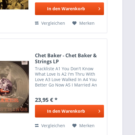
6:34 C2 What You...
In den
Warenkorb
Vergleichen
Merken
Chet Baker - Chet Baker &
Strings LP
Trackliste A1 You Don't Know
What Love Is A2 I'm Thru With
Love A3 Love Walked In A4 You
Better Go Now A5 I Married An
Angel A6 Love B1 I Love You B2
What A Diff'rence A Day Made B3
23,95 € *
Why Shouldn't I B4 A Little Duet
B5 The Wind B6...
In den
Warenkorb
Vergleichen
Merken