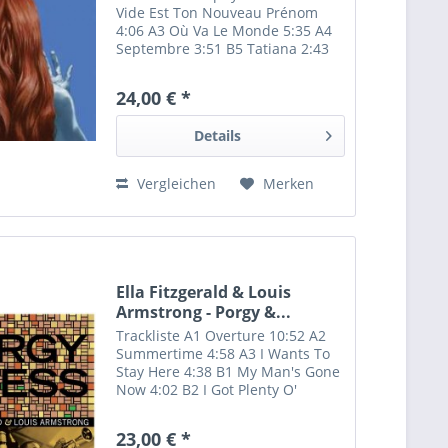
Vide Est Ton Nouveau Prénom
4:06 A3 Où Va Le Monde 5:35 A4
Septembre 3:51 B5 Tatiana 2:43
B6 Conversations Nocturnes 0:21
B7 SSD 4:30 B8 Exorciseur 2:37 B9
24,00 € *
Elle Ne T'Aime Pas 3:57 B10
Always In The Sun...
Details
Vergleichen
Merken
Ella Fitzgerald & Louis
Armstrong - Porgy &...
Trackliste A1 Overture 10:52 A2
Summertime 4:58 A3 I Wants To
Stay Here 4:38 B1 My Man's Gone
Now 4:02 B2 I Got Plenty O'
Nuttin' 3:52 B3 Buzzard Song 2:58
B4 Bess, You Is My Woman Now
23,00 € *
5:28 C1 It Ain't Necessarily So