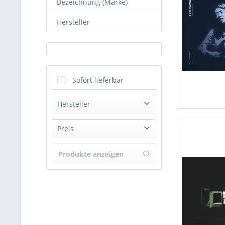
Bezeichnung (Marke)
Hersteller
Sofort lieferbar
Hersteller
Pro-Ject Audio Systems
Preis
Sieveking Sound
Vinyl
Produkte anzeigen
von
14,00 €
bis
279,00 €