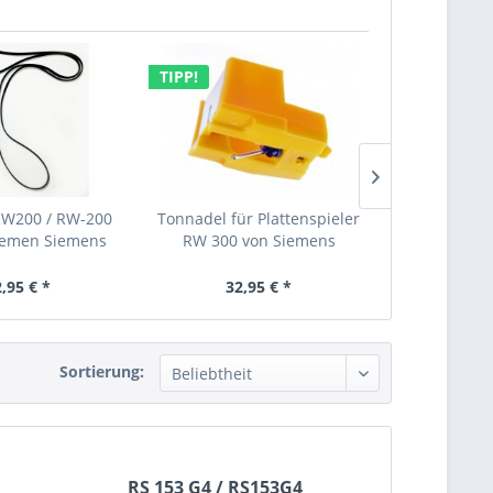
TIPP!
RW200 / RW-200
Tonnadel für Plattenspieler
Antriebsrie
Riemen Siemens
RW 300 von Siemens
Platten
,95 € *
32,95 € *
12,
Sortierung:
RS 153 G4 / RS153G4