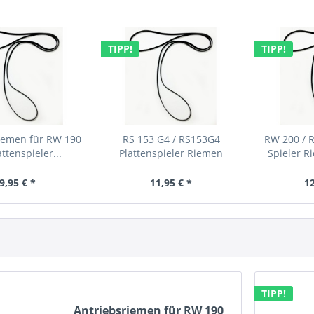
TIPP!
TIPP!
iemen für RW 190
RS 153 G4 / RS153G4
RW 200 / 
ttenspieler...
Plattenspieler Riemen
Spieler 
Siemens
9,95 € *
11,95 € *
12
TIPP!
Antriebsriemen für RW 190