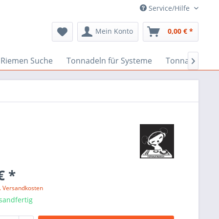
Service/Hilfe
Mein Konto
0,00 € *
Riemen Suche
Tonnadeln für Systeme
Tonnadeln nac

€ *
l. Versandkosten
sandfertig