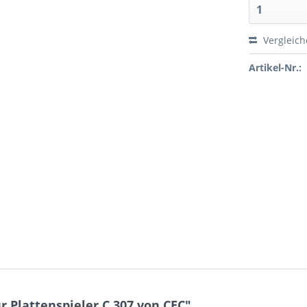
Vergleic
Artikel-Nr.:
 Plattenspieler C 307 von CEC"