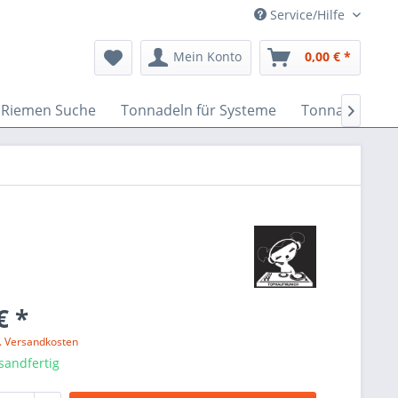
Service/Hilfe
Mein Konto
0,00 € *
Riemen Suche
Tonnadeln für Systeme
Tonnadeln nac

€ *
l. Versandkosten
sandfertig