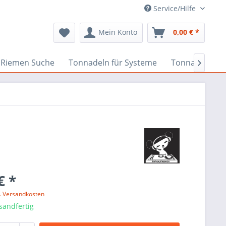
Service/Hilfe
Mein Konto
0,00 € *
Riemen Suche
Tonnadeln für Systeme
Tonnadeln nac

€ *
l. Versandkosten
sandfertig