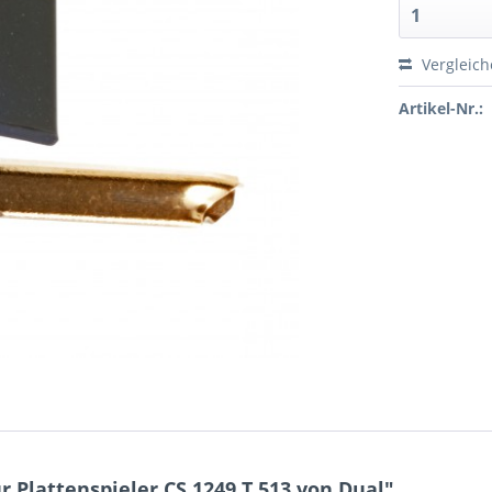
Vergleic
Artikel-Nr.:
 Plattenspieler CS 1249 T 513 von Dual"