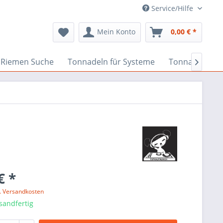
Service/Hilfe
Mein Konto
0,00 € *
Riemen Suche
Tonnadeln für Systeme
Tonnadeln nac

€ *
l. Versandkosten
sandfertig