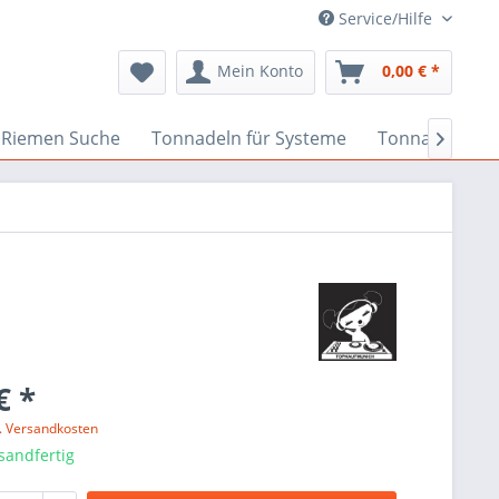
Service/Hilfe
Mein Konto
0,00 € *
Riemen Suche
Tonnadeln für Systeme
Tonnadeln nac

€ *
l. Versandkosten
sandfertig