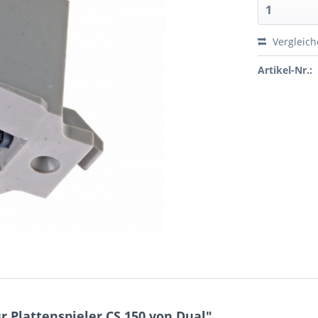
Vergleic
Artikel-Nr.:
 Plattenspieler CS 150 von Dual"