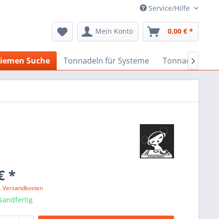
Service/Hilfe
Mein Konto
0,00 € *
iemen Suche
Tonnadeln für Systeme
Tonnadeln nach

€ *
l. Versandkosten
sandfertig