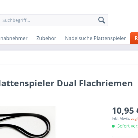
onabnehmer
Zubehör
Nadelsuche Plattenspieler
R
lattenspieler Dual Flachriemen
10,95 
inkl. MwSt.
zzg
Sofort ver