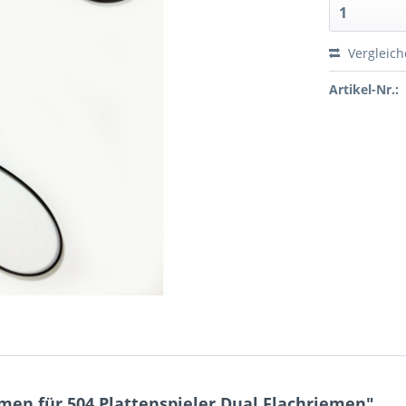
Vergleic
Artikel-Nr.:
men für 504 Plattenspieler Dual Flachriemen"