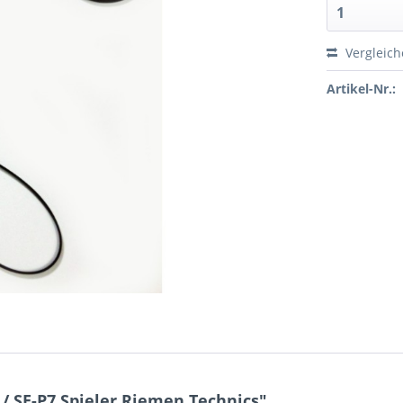
Vergleic
Artikel-Nr.:
/ SE-P7 Spieler Riemen Technics"