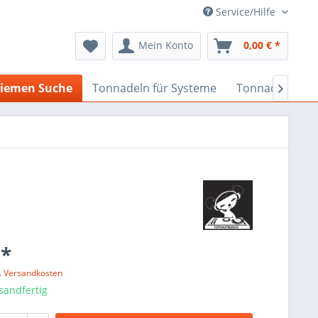
Service/Hilfe
Mein Konto
0,00 € *
iemen Suche
Tonnadeln für Systeme
Tonnadeln nach

 *
l. Versandkosten
sandfertig