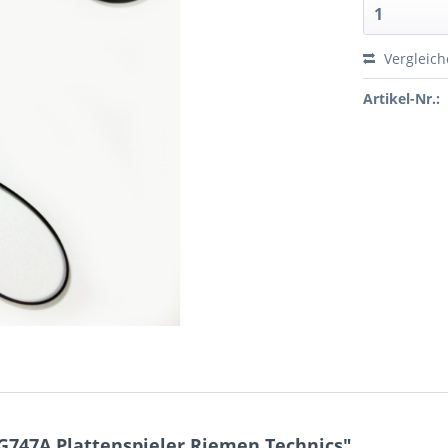
Vergleic
Artikel-Nr.:
G747A Plattenspieler Riemen Technics"