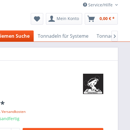
Service/Hilfe
Mein Konto
0,00 € *
iemen Suche
Tonnadeln für Systeme
Tonnadeln nach

 *
l. Versandkosten
sandfertig