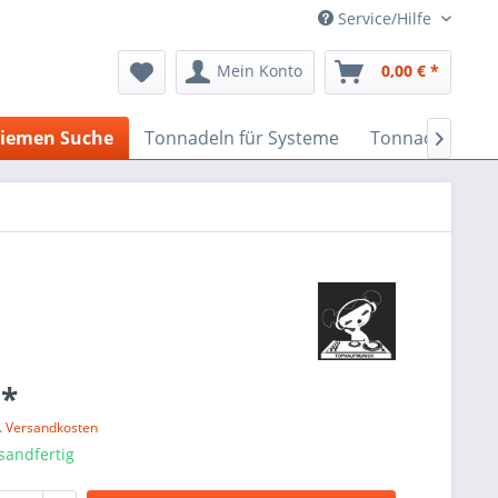
Service/Hilfe
Mein Konto
0,00 € *
iemen Suche
Tonnadeln für Systeme
Tonnadeln nach

 *
l. Versandkosten
sandfertig