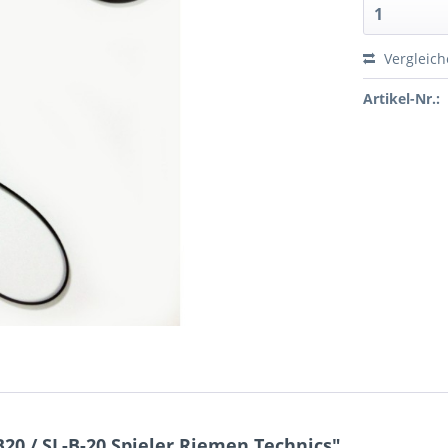
Vergleic
Artikel-Nr.:
20 / SL-B-20 Spieler Riemen Technics"