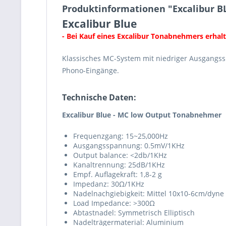
Produktinformationen "Excalibur 
Excalibur Blue
- Bei Kauf eines Excalibur Tonabnehmers erhal
Klassisches MC-System mit niedriger Ausgangss
Phono-Eingänge.
Technische Daten:
Excalibur Blue - MC low Output Tonabnehmer
Frequenzgang: 15~25,000Hz
Ausgangsspannung: 0.5mV/1KHz
Output balance: <2db/1KHz
Kanaltrennung: 25dB/1KHz
Empf. Auflagekraft: 1,8-2 g
Impedanz: 30Ω/1KHz
Nadelnachgiebigkeit: Mittel 10x10-6cm/dyne
Load Impedance: >300Ω
Abtastnadel: Symmetrisch Elliptisch
Nadelträgermaterial: Aluminium