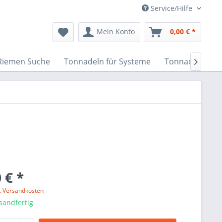
Service/Hilfe
Mein Konto
0,00 € *
Riemen Suche
Tonnadeln für Systeme
Tonnadeln nach

 € *
l. Versandkosten
sandfertig