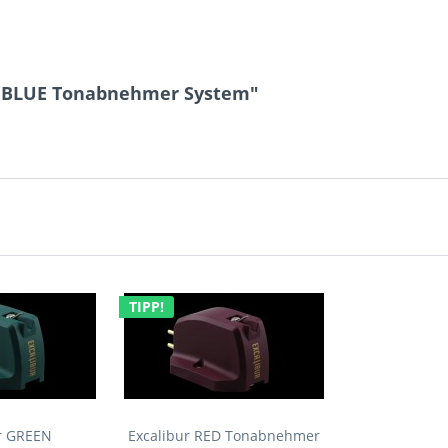
ur BLUE Tonabnehmer System"
TIPP!
ur GREEN
Excalibur RED Tonabnehmer