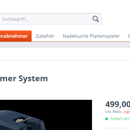
onabnehmer
Zubehör
Nadelsuche Plattenspieler
hmer System
499,00
inkl. MwSt.
zzg
Sofort ver