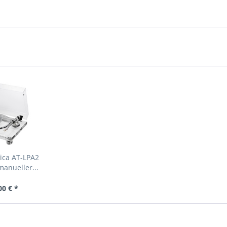
ica AT-LPA2
manueller...
00 € *