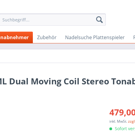
onabnehmer
Zubehör
Nadelsuche Plattenspieler
L Dual Moving Coil Stereo Ton
479,00
inkl. MwSt.
zzg
Sofort ver