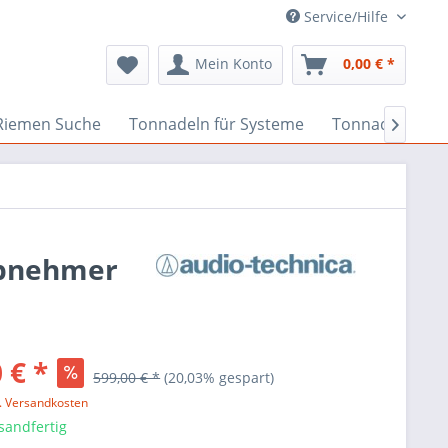
Service/Hilfe
Mein Konto
0,00 € *
Riemen Suche
Tonnadeln für Systeme
Tonnadeln nach

abnehmer
 € *
599,00 € *
(20,03% gespart)
l. Versandkosten
sandfertig