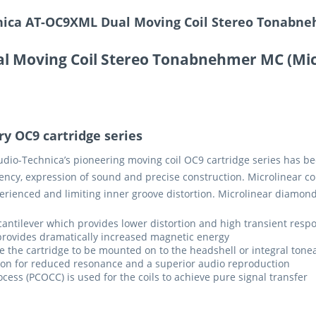
ica AT-OC9XML Dual Moving Coil Stereo Tonabne
l Moving Coil Stereo Tonabnehmer MC (Mic
y OC9 cartridge series
Audio-Technica’s pioneering moving coil OC9 cartridge series has b
parency, expression of sound and precise construction. Microlinear 
erienced and limiting inner groove distortion. Microlinear diamond
antilever which provides lower distortion and high transient resp
vides dramatically increased magnetic energy
e the cartridge to be mounted on to the headshell or integral ton
n for reduced resonance and a superior audio reproduction
ss (PCOCC) is used for the coils to achieve pure signal transfer