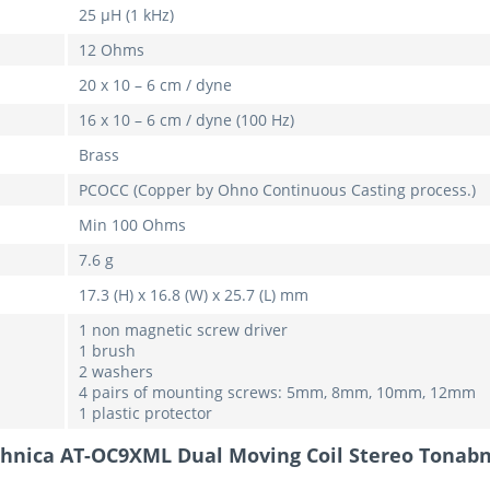
25 μH (1 kHz)
12 Ohms
20 x 10 – 6 cm / dyne
16 x 10 – 6 cm / dyne (100 Hz)
Brass
PCOCC (Copper by Ohno Continuous Casting process.)
Min 100 Ohms
7.6 g
17.3 (H) x 16.8 (W) x 25.7 (L) mm
1 non magnetic screw driver
1 brush
2 washers
4 pairs of mounting screws: 5mm, 8mm, 10mm, 12mm
1 plastic protector
chnica AT-OC9XML Dual Moving Coil Stereo Tonab