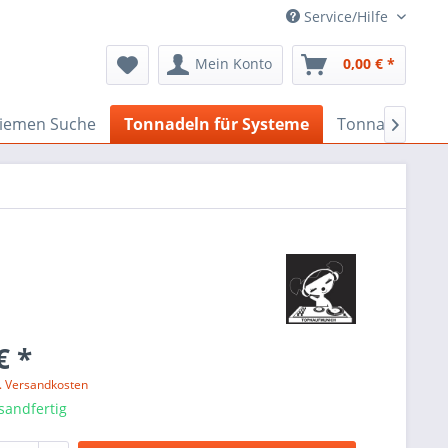
Service/Hilfe
Mein Konto
0,00 € *
iemen Suche
Tonnadeln für Systeme
Tonnadeln nac

€ *
l. Versandkosten
sandfertig