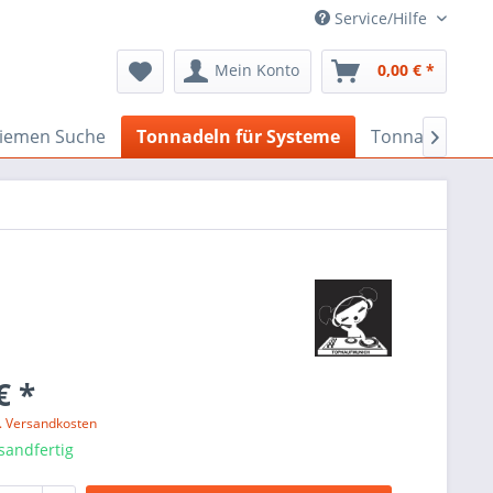
Service/Hilfe
Mein Konto
0,00 € *
iemen Suche
Tonnadeln für Systeme
Tonnadeln nac

€ *
l. Versandkosten
sandfertig