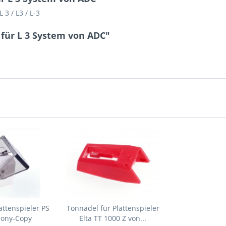
3 / L3 / L-3
für L 3 System von ADC"
attenspieler PS
Tonnadel für Plattenspieler
Sony-Copy
Elta TT 1000 Z von...