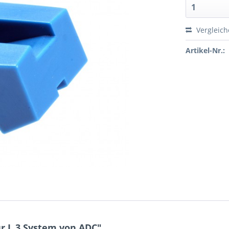
Vergleic
Artikel-Nr.:
r L 3 System von ADC"