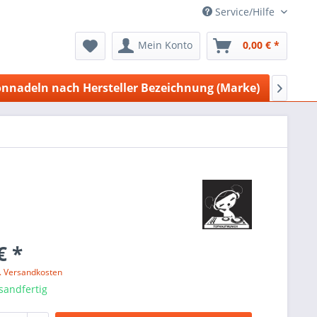
Service/Hilfe
Mein Konto
0,00 € *
onnadeln nach Hersteller Bezeichnung (Marke)
Herstel

€ *
l. Versandkosten
sandfertig